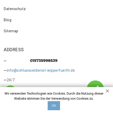
Datenschutz
Blog
Sitemap
ADDRESS
info@schluesseldienst-wipperfuerth.de
24/7
Wir verwenden Technologien wie Cookies. Durch die Nutzung dieser
Website stimmen Sie der Verwendung von Cookies zu.
ОК
Copyright © 2026 Kontakt. Alle Rechte vorbehalten.